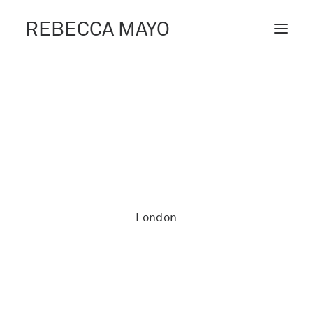
REBECCA MAYO
ABOUT /
PROJECTS /
CONTACT /
BLOG
London